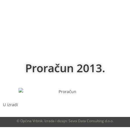
Proračun 2013.
U izradi
© Općina Vrbnik. Izrada i dizajn: Sevoi Data Consulting d.o.o.