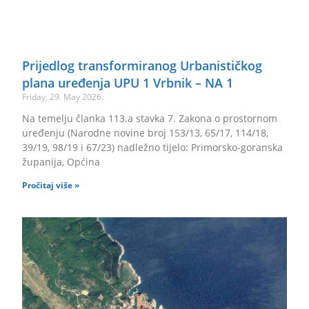
Prijedlog transformiranog Urbanističkog
plana uređenja UPU 1 Vrbnik – NA 1
Friday, 29. May 2026.
Na temelju članka 113.a stavka 7. Zakona o prostornom
uređenju (Narodne novine broj 153/13, 65/17, 114/18,
39/19, 98/19 i 67/23) nadležno tijelo: Primorsko-goranska
županija, Općina
Pročitaj više »