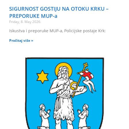
SIGURNOST GOSTIJU NA OTOKU KRKU –
PREPORUKE MUP-a
Friday, 8. May 2026.
Iskustva i preporuke MUP-a, Policijske postaje Krk:
Pročitaj više »