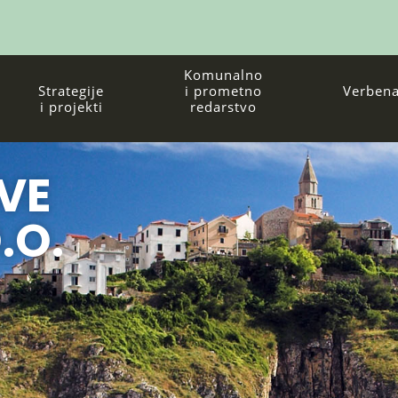
Komunalno
Strategije
i prometno
Verbena
i projekti
redarstvo
VE
.O.