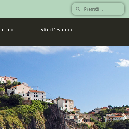
 d.o.o.
Vitezićev dom