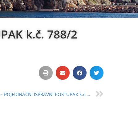
AK k.č. 788/2
OGLAS – POJEDINAČNI ISPRAVNI POSTUPAK k.č. 9121/4