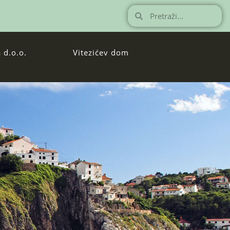
 d.o.o.
Vitezićev dom