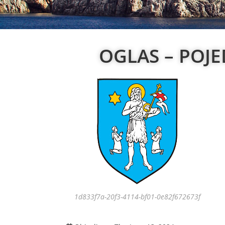
OGLAS – POJE
1d833f7a-20f3-4114-bf01-0e82f672673f