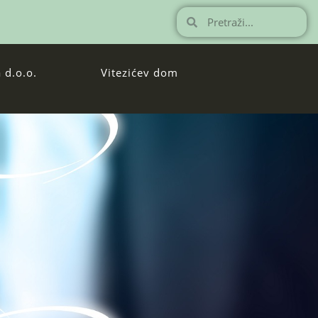
 d.o.o.
Vitezićev dom