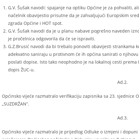
G.V. Šušak navodi: spajanje na optiku Općine je za pohvaliti, ali
načelnik obavijestio prisutne da je zahvaljujući Europskim sre
zgrada Općine i HOT spot.
G.V. Šušak navodi da je u planu nabave pogrešno naveden izno
je pročelnica odgovorila da će se ispraviti.
G.Z.Brusić navodi da bi trebalo ponoviti obavijesti strankama k
adekvatno saniraju u protivnom će ih općina sanirati o njihov
poslati dopise. Isto tako neophodno je na lokalnoj cesti prema R
dopis ŽUC-u.
Ad.2.
Općinsko vijeće razmatralo verifikaciju zapisnika sa 23. sjednice Op
„SUZDRŽAN“.
Ad.3.
Općinsko vijeće razmatralo je prijedlog Odluke o izmjeni i dopu