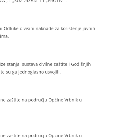
„ZA“, 1 „SUZDRŽAN“ i 1 „PROTIV“ .
i Odluke o visini naknade za korištenje javnih
cima.
ze stanja sustava civilne zaštite i Godišnjih
te su ga jednoglasno usvojili.
ilne zaštite na području Općine Vrbnik u
ilne zaštite na području Općine Vrbnik u