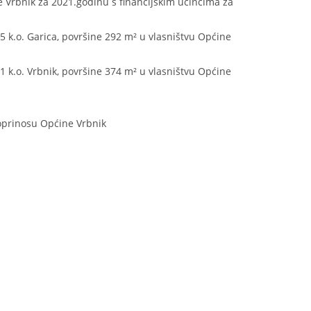
ne Vrbnik za 2021.godinu s financijskim učincima za
25 k.o. Garica, površine 292 m² u vlasništvu Općine
/1 k.o. Vrbnik, površine 374 m² u vlasništvu Općine
oprinosu Općine Vrbnik