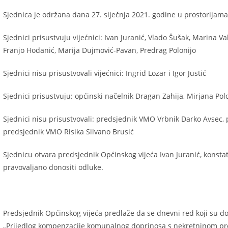
Sjednica je održana dana 27. siječnja 2021. godine u prostorijam
Sjednici prisustvuju vijećnici: Ivan Juranić, Vlado Šušak, Marina Val
Franjo Hodanić, Marija Dujmović-Pavan, Predrag Polonijo
Sjednici nisu prisustvovali vijećnici: Ingrid Lozar i Igor Justić
Sjednici prisustvuju: općinski načelnik Dragan Zahija, Mirjana Pol
Sjednici nisu prisustvovali: predsjednik VMO Vrbnik Darko Avsec
predsjednik VMO Risika Silvano Brusić
Sjednicu otvara predsjednik Općinskog vijeća Ivan Juranić, konstat
pravovaljano donositi odluke.
Predsjednik Općinskog vijeća predlaže da se dnevni red koji su d
„Prijedlog kompenzacije komunalnog doprinosa s nekretninom prek