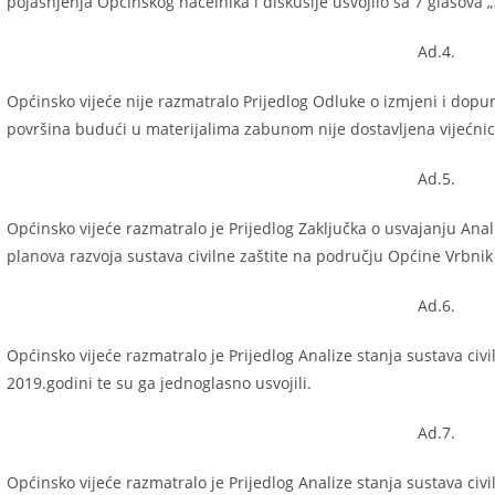
pojašnjenja Općinskog načelnika i diskusije usvojilo sa 7 glasova 
Ad.4.
Općinsko vijeće nije razmatralo Prijedlog Odluke o izmjeni i dopun
površina budući u materijalima zabunom nije dostavljena vijećni
Ad.5.
Općinsko vijeće razmatralo je Prijedlog Zaključka o usvajanju Anali
planova razvoja sustava civilne zaštite na području Općine Vrbnik 
Ad.6.
Općinsko vijeće razmatralo je Prijedlog Analize stanja sustava civ
2019.godini te su ga jednoglasno usvojili.
Ad.7.
Općinsko vijeće razmatralo je Prijedlog Analize stanja sustava civ