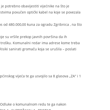
 je potrebno obavijestiti vijećnike na što je
dstvima povučen optički kabel na koje se povezala
s od 480.000,00 kuna za ogradu Zgribnica , na što
oje su vršile prekop javnih površina da ih
u trošku. Komunalni redar ima adrese kome treba
isiki sanirati gromaču koja se urušila – poslati
ćinskog vijeća te ga usvojilo sa 8 glasova „ZA“ i 1
ni Odluke o komunalnom redu te ga nakon