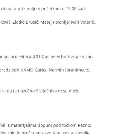
a doma u prizemlju s početkom u 19.00 sati.
ković, Zlatko Brusić, Matej Polonijo, Ivan Volarić,
onijo, pročelnica JUO Općine Vrbnik-zapisničar.
, predsjednik VMO Garica Nermin Ibrahimović,
ira da je nazočno 9 vijećnika te se može
obili s materijalima dopuni pod točkom Razno:
o koje je prošla nerazvrstana cesta vlasnika