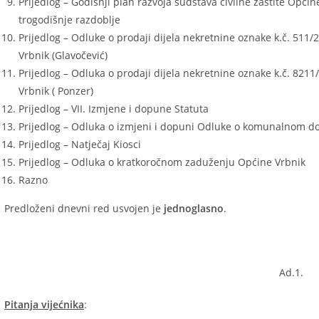
Prijedlog – Godišnji plan razvoja sudstava civilne zaštite Opći
trogodišnje razdoblje
Prijedlog – Odluke o prodaji dijela nekretnine oznake k.č. 511/
Vrbnik (Glavočević)
Prijedlog – Odluka o prodaji dijela nekretnine oznake k.č. 8211
Vrbnik ( Ponzer)
Prijedlog – VII. Izmjene i dopune Statuta
Prijedlog – Odluka o izmjeni i dopuni Odluke o komunalnom d
Prijedlog – Natječaj Kiosci
Prijedlog – Odluka o kratkoročnom zaduženju Općine Vrbnik
Razno
Predloženi dnevni red usvojen je
jednoglasno
.
Ad.1.
Pitanja vijećnika
: