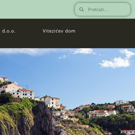
 d.o.o.
Vitezićev dom