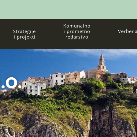
Komunalno
Strategije
i prometno
Verbena
i projekti
redarstvo
.O.