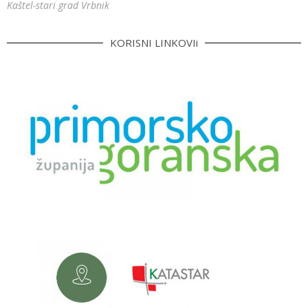
Kaštel-stari grad Vrbnik
KORISNI LINKOVIi