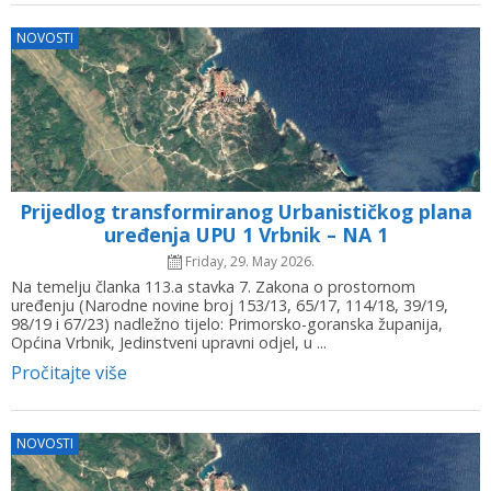
NOVOSTI
Prijedlog transformiranog Urbanističkog plana
uređenja UPU 1 Vrbnik – NA 1
Friday, 29. May 2026.
Na temelju članka 113.a stavka 7. Zakona o prostornom
uređenju (Narodne novine broj 153/13, 65/17, 114/18, 39/19,
98/19 i 67/23) nadležno tijelo: Primorsko-goranska županija,
Općina Vrbnik, Jedinstveni upravni odjel, u ...
Pročitajte više
NOVOSTI