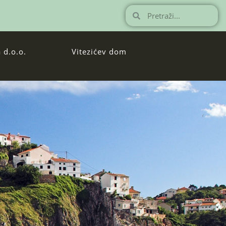
 d.o.o.
Vitezićev dom