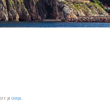
017. JE
OVDJE
.