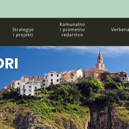
Komunalno
Strategije
i prometno
Verbena
i projekti
redarstvo
ORI