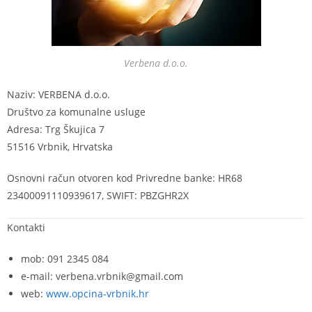
Verbena d.o.o.
Naziv: VERBENA d.o.o.
Društvo za komunalne usluge
Adresa: Trg Škujica 7
51516 Vrbnik, Hrvatska
Osnovni račun otvoren kod Privredne banke: HR68
23400091110939617, SWIFT: PBZGHR2X
Kontakti
mob: 091 2345 084
e-mail: verbena.vrbnik@gmail.com
web:
www.opcina-vrbnik.hr