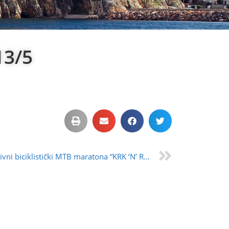
13/5
Rekreativni biciklistički MTB maratona “KRK ‘N’ ROLL” 12.10.2024. godine