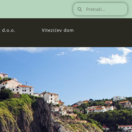
 d.o.o.
Vitezićev dom