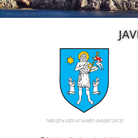
JAV
1d833f7a-20f3-4114-bf01-0e82f672673f