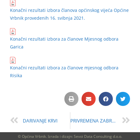
Konačni rezultati izbora članova općinskog vijeća Općine
Vrbnik provedenih 16. svibnja 2021.
Konačni rezultati izbora za članove Mjesnog odbora
Garica
Konačni rezultati izbora za članove mjesnog odbora
Risika
DARIVANJE KRVI
PRIVREMENA ZABRANA IZVOĐENJA GRAĐEVINSKIH RADOVA NA PODRUČJU OPĆINE VRBNIK
© Općina Vrbnik. Izrada i dizajn: Sevoi Data Consulting d.o.o.