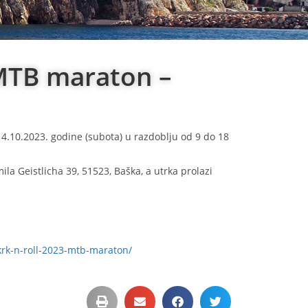
i MTB maraton –
14.10.2023. godine (subota) u razdoblju od 9 do 18
mila Geistlicha 39, 51523, Baška, a utrka prolazi
krk-n-roll-2023-mtb-maraton/