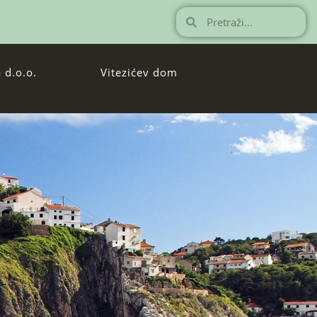
 d.o.o.
Vitezićev dom