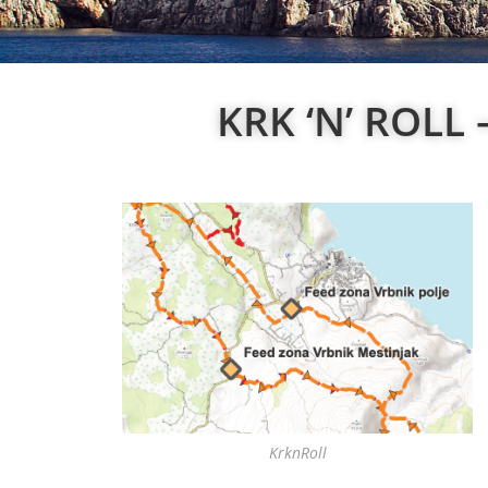
KRK ‘N’ ROLL –
KrknRoll