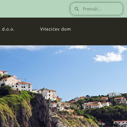
 d.o.o.
Vitezićev dom