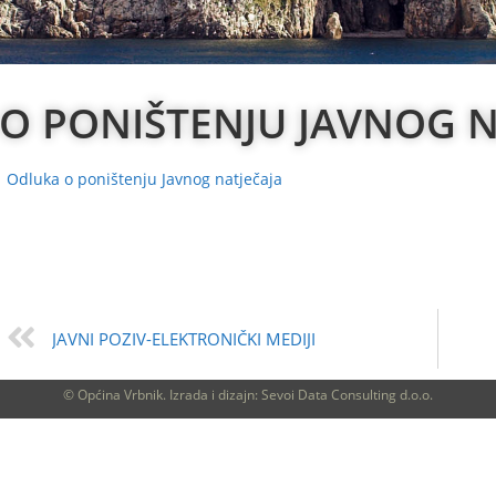
O PONIŠTENJU JAVNOG N
Odluka o poništenju Javnog natječaja
JAVNI POZIV-ELEKTRONIČKI MEDIJI
© Općina Vrbnik. Izrada i dizajn: Sevoi Data Consulting d.o.o.