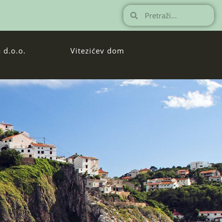
 d.o.o.
Vitezićev dom