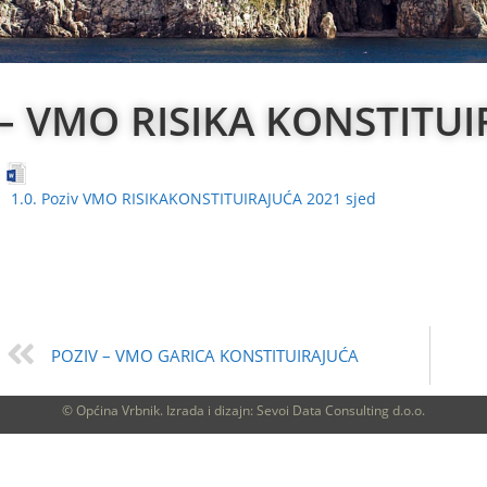
 – VMO RISIKA KONSTITUI
1.0. Poziv VMO RISIKAKONSTITUIRAJUĆA 2021 sjed
POZIV – VMO GARICA KONSTITUIRAJUĆA
© Općina Vrbnik. Izrada i dizajn: Sevoi Data Consulting d.o.o.