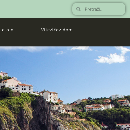
 d.o.o.
Vitezićev dom