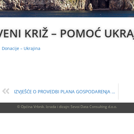
VENI KRIŽ – POMOĆ UKRAJ
Donacije – Ukrajina
IZVJEŠĆE O PROVEDBI PLANA GOSPODARENJA OTPADOM ZA 2021.GODINU
© Općina Vrbnik. Izrada i dizajn: Sevoi Data Consulting d.o.o.