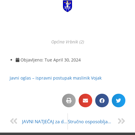
Općina Vrbnik (2)
Objavljeno:
Tue April 30, 2024
Javni oglas – ispravni postupak maslinik Vojak
JAVNI NATJEČAJ za dodjelu dozvola na pomorskom dobru na području Općine Vrbnik
Stručno osposobljavanje za poljoprivrednike – poduzetništvo žena u ruralnom području