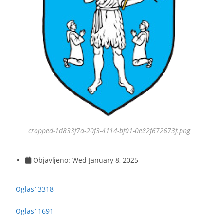
cropped-1d833f7a-20f3-4114-bf01-0e82f672673f.png
Objavljeno:
Wed January 8, 2025
Oglas13318
Oglas11691