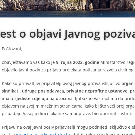
est o objavi Javnog poziv
Poštovani,
obavještavamo vas kako je
9. rujna 2022. godine
Ministarstvo reg
objavilo Javni poziv za prijavu projekata poticanja razvoja civilno
Kako su prihvatljivi prijavitelji ovog Javnog poziva isključivo
organi
sindikati, udruge poslodavaca, privatne neprofitne ustanove, pr
imaju
sjedište i djeluju na otocima,
ljubazno Vas molimo da pridon
objavom na svojim mrežnim stranicama, kako bi što veći broj organ
pripadaju Vašoj jedinci lokalne samouprave, bio upoznat s istim.
Prijavu na ovaj Javni poziv prijavitelji mogu podnijeti isključivo e
sustav
www.financijskepodrske.hr
, dok je rok za podnošenje proj