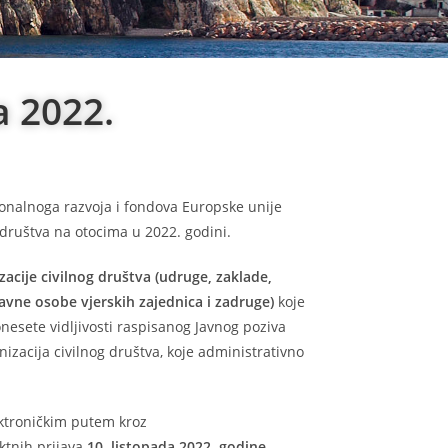
a 2022.
ionalnoga razvoja i fondova Europske unije
g društva na otocima u 2022. godini.
zacije civilnog društva (udruge, zaklade,
avne osobe vjerskih zajednica i zadruge)
koje
esete vidljivosti raspisanog Javnog poziva
izacija civilnog društva, koje administrativno
lektroničkim putem kroz
ektnih prijava
10. listopada 2022. godine
.