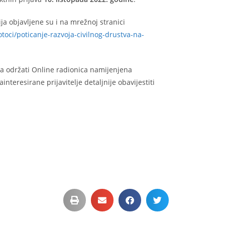
a objavljene su i na mrežnoj stranici
otoci/poticanje-razvoja-civilnog-drustva-na-
va održati Online radionica namijenjena
nteresirane prijavitelje detaljnije obavijestiti